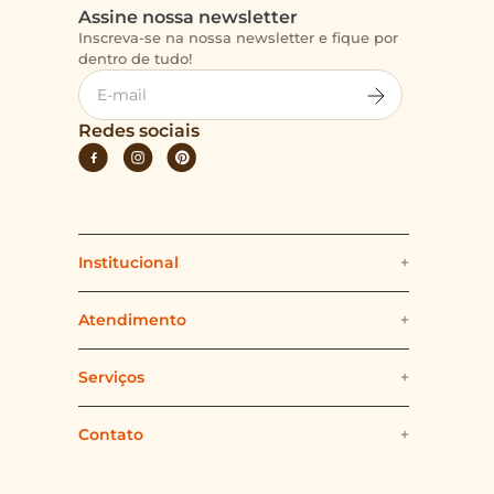
Assine nossa newsletter
Inscreva-se na nossa newsletter e fique por
dentro de tudo!
Redes sociais
Institucional
+
Quem somos
Atendimento
+
Politica e Segurança
Fale Conosco
Serviços
+
Politica de Cookies
Formas e Prazos de Envio
Delivery
Contato
+
(11) 94479-5383
Nossas Lojas
Formas de Pagamento
L'Atelier