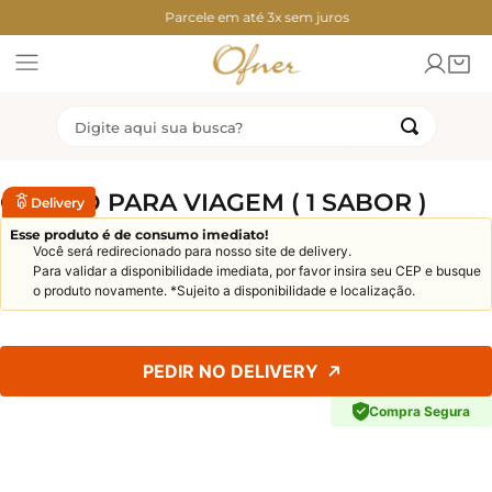
contos Exclusivos
Parcele em até 3x sem juros
Descontos Exc
Digite aqui sua busca?
TERMOS MAIS BUSCADOS
GELATO PARA VIAGEM ( 1 SABOR )
Delivery
1
º
2
º
congelados
torta
Esse produto é de consumo imediato!
Você será redirecionado para nosso site de delivery.
3
º
4
º
bolo
coxinha
Para validar a disponibilidade imediata, por favor insira seu CEP e busque
o produto novamente. *Sujeito a disponibilidade e localização.
5
º
6
º
chocolate
ofner
7
º
8
º
bolo sorvete
pao mel
PEDIR NO DELIVERY
9
º
10
º
rosca
dubai
Compra Segura