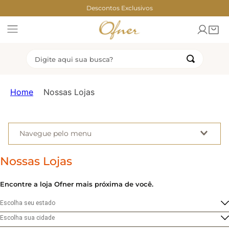
Descontos Exclusivos
Parcele em até 3x
Digite aqui sua busca?
TERMOS MAIS BUSCADOS
Home
Nossas Lojas
1
º
2
º
congelados
torta
3
º
4
º
bolo
coxinha
Navegue pelo menu
5
º
6
º
chocolate
ofner
7
º
8
º
Nossas Lojas
rosca
pao mel
9
º
10
º
dubai
bolo sorvete
Encontre a loja Ofner mais próxima de você.