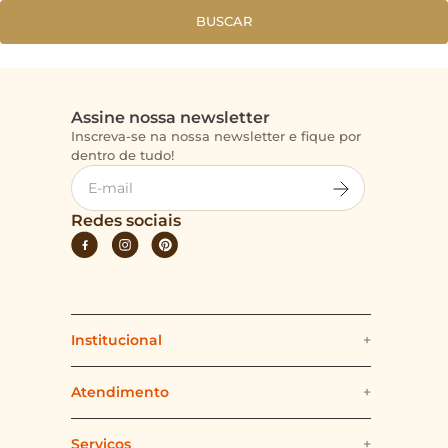
BUSCAR
Assine nossa newsletter
Inscreva-se na nossa newsletter e fique por
dentro de tudo!
Redes sociais
Institucional
+
Quem somos
Atendimento
+
Politica e Segurança
Fale Conosco
Serviços
+