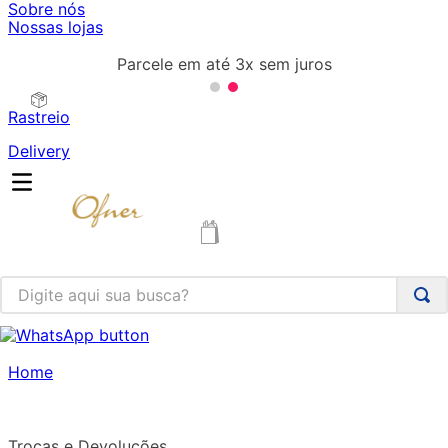
Sobre nós
Nossas lojas
Parcele em até 3x sem juros
Rastreio
Delivery
Digite aqui sua busca?
TERMOS MAIS BUSCADOS
1
º
congelados
Home
2
º
torta
3
º
bolo
Trocas e Devoluções