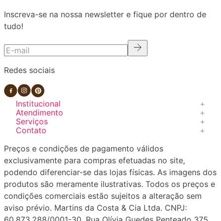
Inscreva-se na nossa newsletter e fique por dentro de
tudo!
Redes sociais
Institucional
+
Atendimento
+
Institucional
Serviços
+
Atendimento
Quem somos
Contato
+
Serviços
Fale Conosco
Politica e Segurança
Delivery
Preços e condições de pagamento válidos
Contato
Formas e Prazos de Envio
Politica de Cookies
L'Atelier
exclusivamente para compras efetuadas no site,
Formas de Pagamento
Nossas Lojas
Ofner Ön
podendo diferenciar-se das lojas físicas. As imagens dos
Trocas e Devoluções
(11) 94479-5383
Trabalhe Conosco
Ofner Corporativo
produtos são meramente ilustrativas. Todos os preços e
Regulamento
condições comerciais estão sujeitos a alteração sem
Gift Card
(11) 5693-8600
aviso prévio. Martins da Costa & Cia Ltda. CNPJ:
ecommerce@ofner.com.br
60.873.288/0001-30. Rua Olívia Guedes Penteado 375