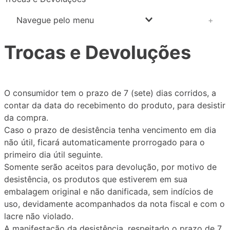
4
º
coxinha
Navegue pelo menu
+
5
º
chocolate
Trocas e Devoluções
6
º
ofner
7
º
bolo sorvete
8
º
pao mel
O consumidor tem o prazo de 7 (sete) dias corridos, a
9
º
rosca
contar da data do recebimento do produto, para desistir
da compra.
10
º
dubai
Caso o prazo de desistência tenha vencimento em dia
não útil, ficará automaticamente prorrogado para o
primeiro dia útil seguinte.
Somente serão aceitos para devolução, por motivo de
desistência, os produtos que estiverem em sua
embalagem original e não danificada, sem indícios de
uso, devidamente acompanhados da nota fiscal e com o
lacre não violado.
A manifestação da desistência, respeitado o prazo de 7