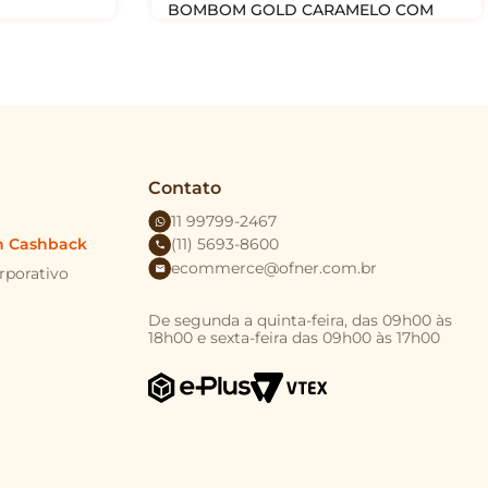
BOMBOM GOLD CARAMELO COM
220G
NOZES (UN)
R$
9
,
50
R
COMPRAR
Contato
11 99799-2467
n Cashback
(11) 5693-8600
ecommerce@ofner.com.br
rporativo
De segunda a quinta-feira, das 09h00 às
18h00 e sexta-feira das 09h00 às 17h00