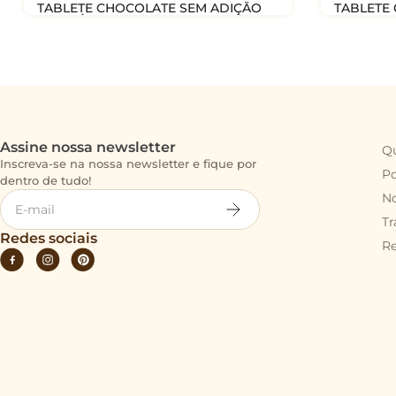
TABLETE CHOCOLATE SEM ADIÇÃO
TABLETE
DE AÇÚCAR 40g
80g
R$
21
,
90
R$
29
,
9
COMPRAR
Assine nossa newsletter
Q
Inscreva-se na nossa newsletter e fique por
Po
dentro de tudo!
No
Tr
Redes sociais
R