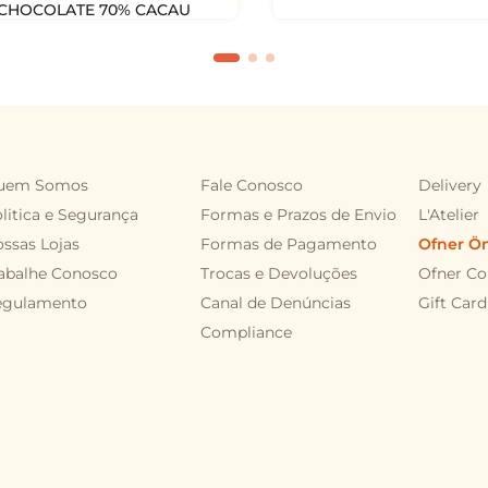
 CHOCOLATE 70% CACAU
CAIXA ART DE L´OCEAN 
0
R$
178
,
50
COMPRAR
COMPRA
uem Somos
Fale Conosco
Delivery
litica e Segurança
Formas e Prazos de Envio
L'Atelier
ssas Lojas
Formas de Pagamento
Ofner Ö
abalhe Conosco
Trocas e Devoluções
Ofner Co
egulamento
Canal de Denúncias
Gift Card
Compliance