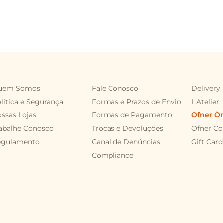
uem Somos
Fale Conosco
Delivery
litica e Segurança
Formas e Prazos de Envio
L'Atelier
ssas Lojas
Formas de Pagamento
Ofner Ö
abalhe Conosco
Trocas e Devoluções
Ofner Co
egulamento
Canal de Denúncias
Gift Card
Compliance