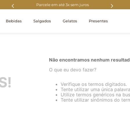
0
Parcele em até 3x sem juros
Fre
Bebidas
Salgados
Gelatos
Presentes
Não encontramos nenhum resultado
O que eu devo fazer?
S!
Verifique os termos digitados.
Tente utilizar uma única palavra
Utilize termos genéricos na bus
Tente utilizar sinônimos do ter