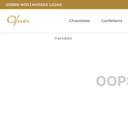
Frete grátis capitais sul e sudeste a partir de R$ 35
SOBRE NÓS
NOSSAS LOJAS
Chocolates
Confeitaria
0
produto
OOP