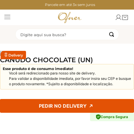
contos Exclusivos
Parcele em até 3x sem juros
Descontos Exc
Digite aqui sua busca?
TERMOS MAIS BUSCADOS
Delivery
CANUDO CHOCOLATE (UN)
1
º
2
º
congelados
torta
Esse produto é de consumo imediato!
3
º
4
º
bolo
coxinha
Você será redirecionado para nosso site de delivery.
Para validar a disponibilidade imediata, por favor insira seu CEP e busque
5
º
6
º
chocolate
ofner
o produto novamente. *Sujeito a disponibilidade e localização.
7
º
8
º
rosca
pao mel
9
º
10
º
dubai
bolo sorvete
PEDIR NO DELIVERY
Compra Segura