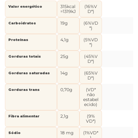
315kcal
(16%V
Valor energético
=1319kJ
D*)
19g
(6%VD
Carboidratos
*)
4,1g
(5%VD
Proteínas
*)
25g
(45%V
Gorduras totais
D*)
14g
(65%V
Gorduras saturadas
D*)
0,70g
(VD*
Gorduras trans
não
estabel
ecido)
2,1g
(9%
Fibra alimentar
VD*)
18 mg
(1%VD*
Sódio
)