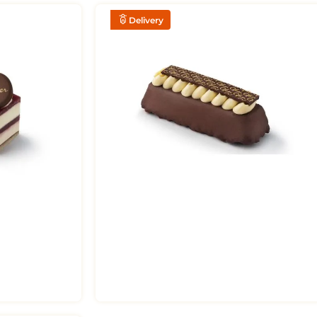
R$
25
,
50
Delivery
VERY
PEDIR NO DELIVERY
CREME HOLANDES (UN)