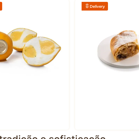
R$
26
,
50
Delivery
EDIR NO DELIVERY
PEDIR NO DELI
)
APFELSTRUDEL - FATIA