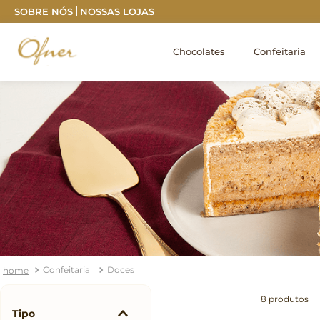
Frete grátis capitais sul e sudeste a partir de R$ 35
SOBRE NÓS
NOSSAS LOJAS
Chocolates
Confeitaria
Confeitaria
Doces
8
produtos
Tipo