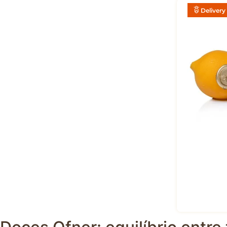
R$
28
,
50
Delivery
P
CITRON (UN