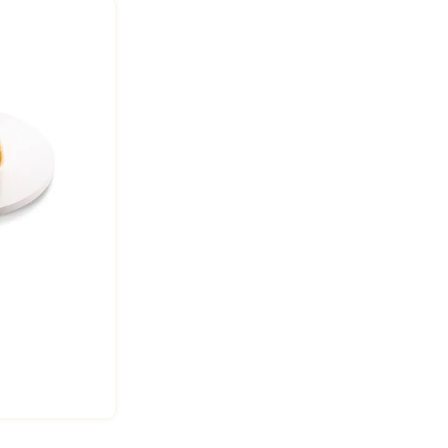
R$
26
,
50
VERY
PEDIR NO DELIVERY