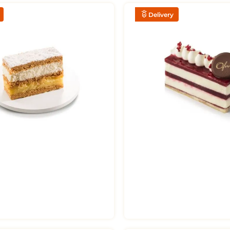
R$
12
,
90
Delivery
EDIR NO DELIVERY
PEDIR NO DELI
S TRADICIONAL 120G
CHEESECAKE ZERO 110g