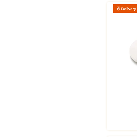
R$
34
,
90
Delivery
P
MIL FOLHA