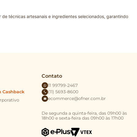
VERY
r de técnicas artesanais e ingredientes selecionados, garantindo
 para transformar o dia a dia em algo mais marcante, o doce Ofner
 o conceito de doce gourmet, com acabamentos delicados e sabores
detalhe do preparo. Os doces Ofner podem ser apreciados
Contato
11 99799-2467
n Cashback
(11) 5693-8600
ecommerce@ofner.com.br
rporativo
De segunda a quinta-feira, das 09h00 às
18h00 e sexta-feira das 09h00 às 17h00