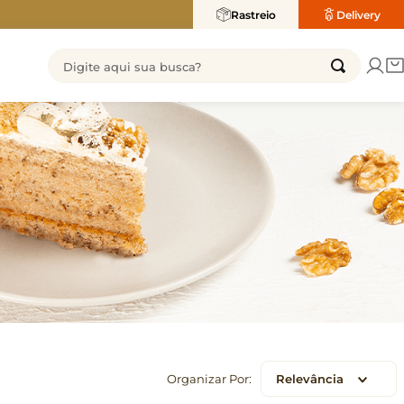
te grátis capitais sul e sudeste a partir de R$ 350
Rastreio
Delivery
Digite aqui sua busca?
TERMOS MAIS BUSCADOS
1
º
2
º
congelados
torta
3
º
4
º
bolo
coxinha
5
º
6
º
chocolate
ofner
7
º
8
º
rosca
pao mel
9
º
10
º
dubai
bolo sorvete
Relevância