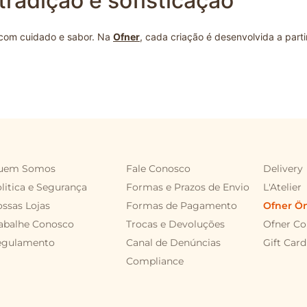
tradição e sofisticação
R$
13
,
40
EDIR NO DELIVERY
PEDIR NO DELI
com cuidado e sabor. Na
Ofner
, cada criação é desenvolvida a parti
nsadas para diferentes ocasiões. Seja para um encontro especial ou
o do portfólio, é possível encontrar combinações que representam
cia em confeitaria, oferecendo doces premium que valorizam cada 
.
taria
,
bolos
,
chocolates
e
caixa de bombom
, disponíveis no site.
uem Somos
Fale Conosco
Delivery
litica e Segurança
Formas e Prazos de Envio
L'Atelier
ssas Lojas
Formas de Pagamento
Ofner Ö
es combinações de sabores.
abalhe Conosco
Trocas e Devoluções
Ofner Co
egulamento
Canal de Denúncias
Gift Card
entear.
Compliance
 em todas as criações.