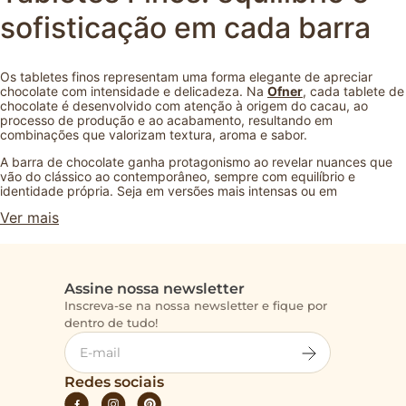
sofisticação em cada barra
Os tabletes finos representam uma forma elegante de apreciar
chocolate com intensidade e delicadeza. Na
Ofner
, cada tablete de
chocolate é desenvolvido com atenção à origem do cacau, ao
processo de produção e ao acabamento, resultando em
combinações que valorizam textura, aroma e sabor.
A barra de chocolate ganha protagonismo ao revelar nuances que
vão do clássico ao contemporâneo, sempre com equilíbrio e
identidade própria. Seja em versões mais intensas ou em
interpretações suaves, o chocolate fino é pensado para quem
Ver mais
aprecia qualidade e busca uma experiência sensorial completa.
Como referência em loja de chocolates finos, a Ofner mantém o
cuidado artesanal e a apresentação refinada que fazem parte da
essência da marca.
A barra de chocolate fino pode ser apreciada no dia a dia, oferecida
Assine nossa newsletter
como lembrança especial ou combinada com outros produtos para
Inscreva-se na nossa newsletter e fique por
compor presentes sofisticados. Para ampliar a experiência, explore
também as categorias de
chocolate avulso
,
caixa de bombom
,
dentro de tudo!
pouchs
e
pão de mel
, disponíveis no site.
Perguntas frequentes
Redes sociais