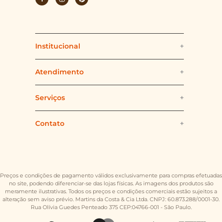
Qual a diferença entre tablete e barra de chocolate?
Ambos têm formato semelhante, mas os tabletes finos destacam
combinações e acabamentos mais sofisticados.
Institucional
+
Os tabletes são indicados para presente?
Sim. São opções elegantes e versáteis para diferentes ocasiões.
Quem somos
Há variedade de sabores disponíveis?
Atendimento
+
Sim. A linha reúne opções clássicas e combinações diferenciadas,
sempre com qualidade artesanal.
Politica e Segurança
Fale Conosco
Serviços
+
Politica de Cookies
Formas e Prazos de Envio
Delivery
Contato
+
(11) 94479-5383
Nossas Lojas
Formas de Pagamento
L'Atelier
(11) 5693-8600
ecommerce@ofner.com.br
Trabalhe Conosco
Trocas e Devoluções
Ofner Ön
Preços e condições de pagamento válidos exclusivamente para compras efetuadas
no site, podendo diferenciar-se das lojas físicas. As imagens dos produtos são
meramente ilustrativas. Todos os preços e condições comerciais estão sujeitos a
Regulamento
Ofner Corporativo
alteração sem aviso prévio. Martins da Costa & Cia Ltda. CNPJ: 60.873.288/0001-30.
Rua Olívia Guedes Penteado 375 CEP:04766-001 - São Paulo.
Gift Card